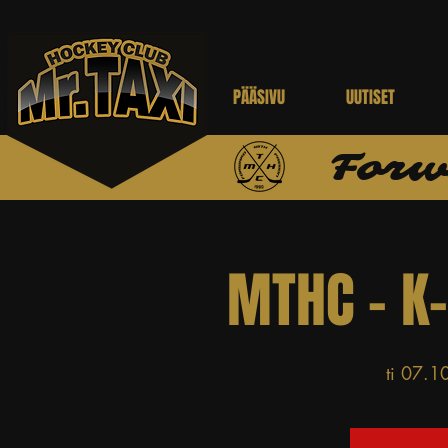
PÄÄSIVU
UUTISET
Forw
MTHC - K
ti 07.1