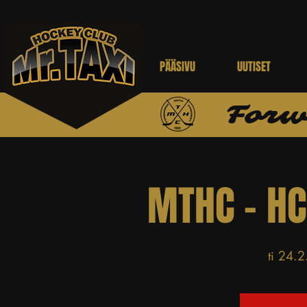
PÄÄSIVU
UUTISET
Forw
MTHC - HC
ti 24.2